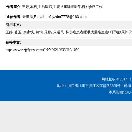
作者简介
: 王婷,本科,主治医师,主要从事睡眠医学相关诊疗工作
通信作者:
朱道民,E-mail：hfsyzdm7778@163.com
引用本文:
王婷, 张玉, 余家快, 解钧, 朱鹏, 朱道民. 抑郁症患者睡眠质量维生素D干预效果评价[J]. 预防医学
链接本文:
https://www.zjyfyxzz.com/CN/Y2021/V33/I10/1050
网站版权 © 201
地址：浙江省杭州市滨江区滨盛路3399号 邮编：310051 
本系统由
北京