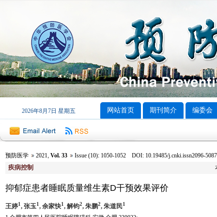
网站首页
期刊简介
编委会
2026年8月7日 星期五
预防医学
2021
,
Vol. 33
Issue (10)
:
1050-1052 DOI: 10.19485/j.cnki.issn2096-5087
疾病控制
抑郁症患者睡眠质量维生素D干预效果评价
1
1
1
2
2
1
王婷
, 张玉
, 余家快
, 解钧
, 朱鹏
, 朱道民