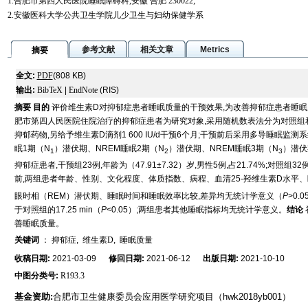
1.合肥市第四人民医院睡眠障碍科,安徽 合肥 230022;
2.安徽医科大学公共卫生学院儿少卫生与妇幼保健学系
参考文献
相关文章
Metrics
摘要
全文:
PDF
(808 KB)
输出:
BibTeX
|
EndNote
(RIS)
摘要
目的
评价维生素D对抑郁症患者睡眠质量的干预效果,为改善抑郁症患者睡
肥市第四人民医院住院治疗的抑郁症患者为研究对象,采用随机数表法分为对照组
抑郁药物,另给予维生素D滴剂1 600 IU/d干预6个月;干预前后采用多导睡眠监
眠1期（N
）潜伏期、NREM睡眠2期（N
）潜伏期、NREM睡眠3期（N
）潜伏
1
2
3
抑郁症患者,干预组23例,年龄为（47.91±7.32）岁,男性5例,占21.74%;对照组32例
前,两组患者年龄、性别、文化程度、体质指数、病程、血清25-羟维生素D水平
眼时相（REM）潜伏期、睡眠时间和睡眠效率比较,差异均无统计学意义（
P
>0.
于对照组的17.25 min（
P
<0.05）;两组患者其他睡眠指标均无统计学意义。
结论
善睡眠质量。
关键词
：
抑郁症
,
维生素D
,
睡眠质量
收稿日期:
2021-03-09
修回日期:
2021-06-12
出版日期:
2021-10-10
中图分类号:
R193.3
基金资助:
合肥市卫生健康委员会应用医学研究项目（hwk2018yb001）