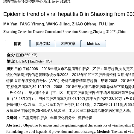
绍兴市疾病预防控制中心,浙江 绍兴 312071
Epidemic trend of viral hepatitis B in Shaoxing from 20
MA Yan, FANG Yirong, WANG Jiling, ZHAO Qifeng, FU Lijun
Shaoxing Center for Disease Control and Prevention,Shaoxing,Zhejiang 312071,China
参考文献
相关文章
Metrics
摘要
全文:
PDF
(350 KB)
输出:
BibTeX
|
EndNote
(RIS)
摘要
目的
了解2008—2018年绍兴市乙型病毒性肝炎（乙肝）流行趋势,为制定
统的传染病报告信息管理系统收集2008—2018年绍兴市乙肝疫情资料,采用描
特征,采用年度变化百分比（APC）分析乙肝疫情流行趋势。
结果
2008—2018
万,标化发病率为39.19/10万。2008—2018年绍兴市乙肝发病率总体呈下降趋势,其中
（
P
<0.05）。绍兴市6个县（市、区）均有乙肝病例报告,年平均发病率居前三位的是诸
县（43.28/10万）。男性乙肝发病率为57.07/10万,高于女性的27.33/10万（
P
<0
肝病例职业以农民、工人和民工为主,分别为15 013例、2 730例和1 121例,占65.95
发病率呈下降趋势,25~59岁人群,农民、工人和民工群体是乙肝发病的重点人群。
关键词
：
乙型病毒性肝炎
,
年度变化百分比
,
流行特征
Abstract
：
Objective
To understand the epidemiological characteristics of viral hepatitis
formulating the viral hepatitis B prevention and control strategy.
Methods
The data of vira