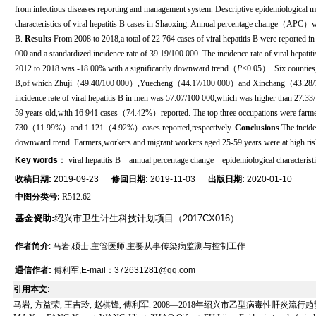
from infectious diseases reporting and management system. Descriptive epidemiological m
characteristics of viral hepatitis B cases in Shaoxing. Annual percentage change（APC）was 
B.
Results
From 2008 to 2018,a total of 22 764 cases of viral hepatitis B were reported i
000 and a standardized incidence rate of 39.19/100 000. The incidence rate of viral hepa
2012 to 2018 was -18.00% with a significantly downward trend（
P
<0.05）. Six counties,ci
B,of which Zhuji（49.40/100 000）,Yuecheng（44.17/100 000）and Xinchang（43.28/100 0
incidence rate of viral hepatitis B in men was 57.07/100 000,which was higher than 27
59 years old,with 16 941 cases（74.42%）reported. The top three occupations were fa
730（11.99%）and 1 121（4.92%）cases reported,respectively.
Conclusions
The incide
downward trend. Farmers,workers and migrant workers aged 25-59 years were at high risk 
Key words
：
viral hepatitis B
annual percentage change
epidemiological characterist
收稿日期:
2019-09-23
修回日期:
2019-11-03
出版日期:
2020-01-10
中图分类号:
R512.62
基金资助:
绍兴市卫生计生科技计划项目（2017CX016）
作者简介
: 马岩,硕士,主管医师,主要从事传染病监测与控制工作
通信作者:
傅利军,E-mail：372631281@qq.com
引用本文:
马岩, 方益荣, 王吉玲, 赵棋锋, 傅利军. 2008—2018年绍兴市乙型病毒性肝炎流行趋势分析[J].